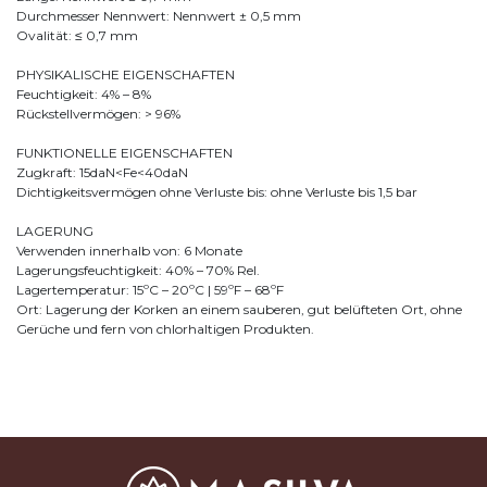
Durchmesser Nennwert: Nennwert ± 0,5 mm
Ovalität: ≤ 0,7 mm
PHYSIKALISCHE EIGENSCHAFTEN
Feuchtigkeit: 4% – 8%
Rückstellvermögen: > 96%
FUNKTIONELLE EIGENSCHAFTEN
Zugkraft: 15daN<Fe<40daN
Dichtigkeitsvermögen ohne Verluste bis: ohne Verluste bis 1,5 bar
LAGERUNG
Verwenden innerhalb von: 6 Monate
Lagerungsfeuchtigkeit: 40% – 70% Rel.
Lagertemperatur: 15ºC – 20ºC | 59ºF – 68ºF
Ort: Lagerung der Korken an einem sauberen, gut belüfteten Ort, ohne
Gerüche und fern von chlorhaltigen Produkten.