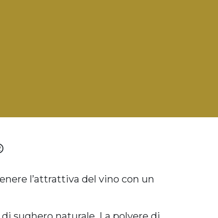
®
nere l’attrattiva del vino con un
 di sughero naturale. La polvere di