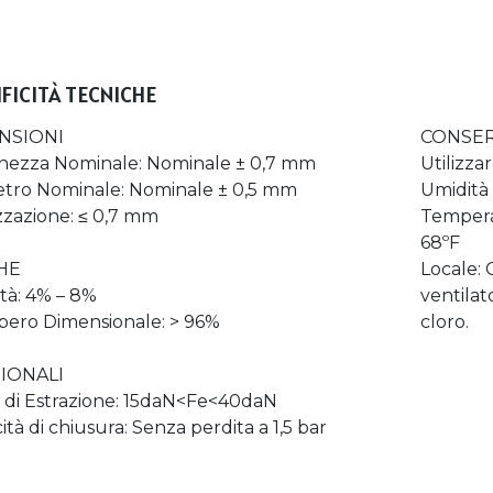
IFICITÀ TECNICHE
NSIONI
CONSE
ezza Nominale: Nominale ± 0,7 mm
Utilizzar
tro Nominale: Nominale ± 0,5 mm
Umidità
zzazione: ≤ 0,7 mm
Temperat
68ºF
CHE
Locale: 
tà: 4% – 8%
ventilat
ero Dimensionale: > 96%
cloro.
IONALI
 di Estrazione: 15daN<Fe<40daN
tà di chiusura: Senza perdita a 1,5 bar