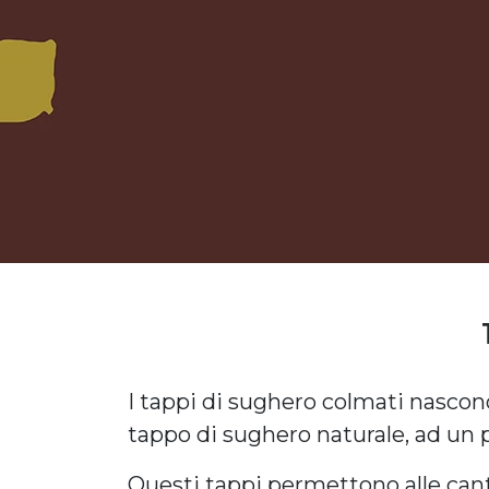
I tappi di sughero colmati nascono
tappo di sughero naturale, ad un
Questi tappi permettono alle canti