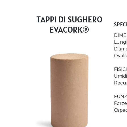
TAPPI DI SUGHERO
SPEC
EVACORK®
DIME
Lungh
Diame
Ovali
FISI
Umidi
Recup
FUNZ
Forze
Capaci